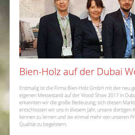
Bien-Holz auf der Dubai 
Erstmalig ist die Firma Bien-Holz GmbH mit der neu 
eigenen Messestand auf der Wood Show 2017 in Dubai
erkannten wir die große Bedeutung, sich diesen Mark
entschlossen wir uns in diesem Jahr, unsere dortigen 
kennen zu lernen und sie einmal mehr von unseren P
Qualität zu begeistern.