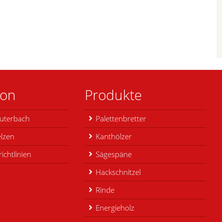
ion
Produkte
uterbach
Palettenbretter
lzen
Kanthölzer
ichtlinien
Sägespäne
Hackschnitzel
Rinde
Energieholz