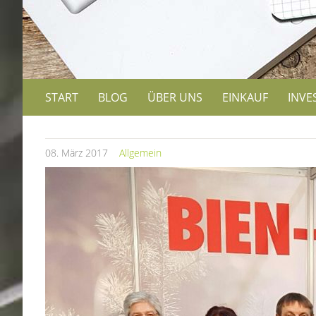
START
BLOG
ÜBER UNS
EINKAUF
INVE
08.
März
2017
Allgemein