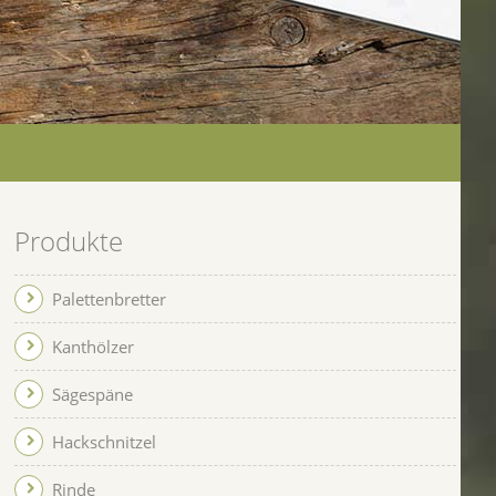
Produkte
Palettenbretter
Kanthölzer
Sägespäne
Hackschnitzel
Rinde