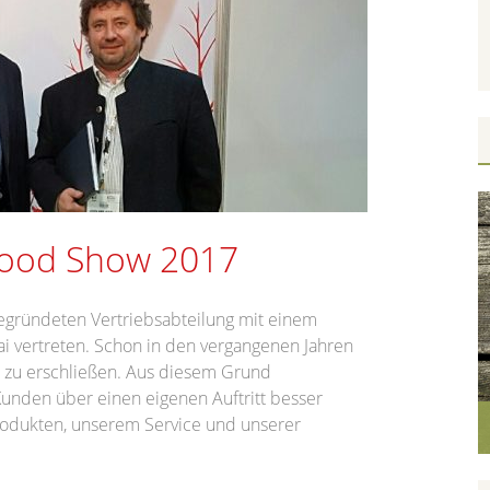
S
…
Wood Show 2017
gegründeten Vertriebsabteilung mit einem
 vertreten. Schon in den vergangenen Jahren
t zu erschließen. Aus diesem Grund
Kunden über einen eigenen Auftritt besser
rodukten, unserem Service und unserer