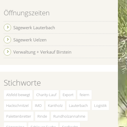
Öffnungszeiten
Sägewerk Lauterbach
Sägewerk Uelzen
Verwaltung + Verkauf Birstein
Stichworte
Alsfeld bewegt
Charity-Lauf
Export
feiern
Hackschnitzel
IMO
Kantholz
Lauterbach
Logistik
Palettenbretter
Rinde
Rundholzannahme
Sägespäne
Schlauer Fuchs
Seefracht