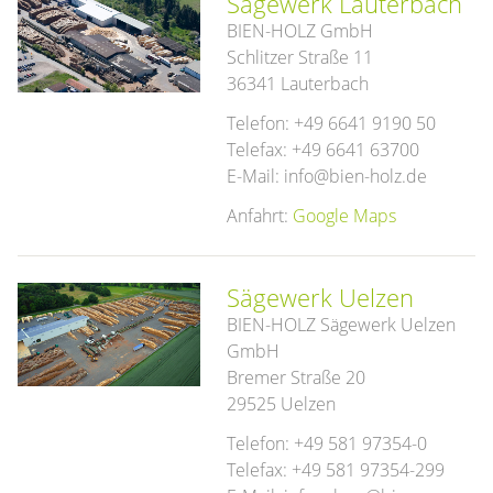
Sägewerk Lauterbach
BIEN-HOLZ GmbH
Schlitzer Straße 11
36341 Lauterbach
Telefon: +49 6641 9190 50
Telefax: +49 6641 63700
E-Mail: info@bien-holz.de
Anfahrt:
Google Maps
Sägewerk Uelzen
BIEN-HOLZ Sägewerk Uelzen
GmbH
Bremer Straße 20
29525 Uelzen
Telefon: +49 581 97354-0
Telefax: +49 581 97354-299