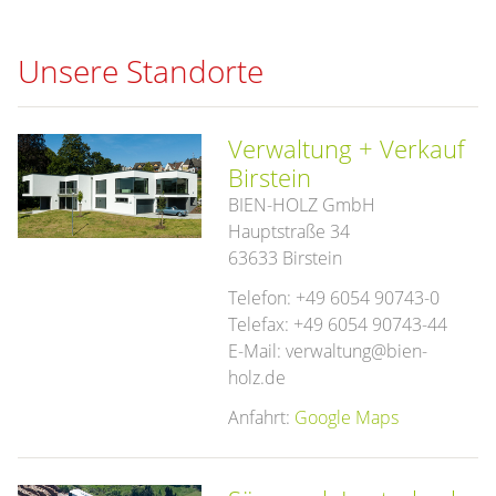
Unsere Standorte
Verwaltung + Verkauf
Birstein
BIEN-HOLZ GmbH
Hauptstraße 34
63633 Birstein
Telefon: +49 6054 90743-0
Telefax: +49 6054 90743-44
E-Mail: verwaltung@bien-
holz.de
Anfahrt:
Google Maps