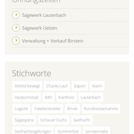
Sägewerk Lauterbach
Sägewerk Uelzen
Verwaltung + Verkauf Birstein
Stichworte
Alsfeld bewegt
Charity-Lauf
Export
feiern
Hackschnitzel
IMO
Kantholz
Lauterbach
Logistik
Palettenbretter
Rinde
Rundholzannahme
Sägespäne
Schlauer Fuchs
Seefracht
Seefrachtregelungen
Sommerfest
Sondermaße