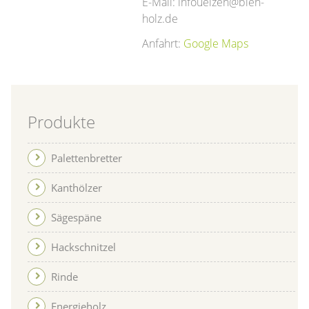
E-Mail: infouelzen@bien-
holz.de
Anfahrt:
Google Maps
Produkte
Palettenbretter
Kanthölzer
Sägespäne
Hackschnitzel
Rinde
Energieholz