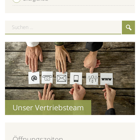
Suchen
Suc
…
Unser Vertriebsteam
Öffnungszeiten